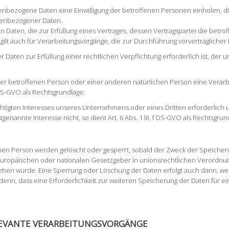
nbezogene Daten eine Einwilligung der betroffenen Personen einholen, dient
nenbezogener Daten.
ten, die zur Erfüllung eines Vertrages, dessen Vertragspartei die betroffene
s gilt auch für Verarbeitungsvorgänge, die zur Durchführung vorvertraglich
aten zur Erfüllung einer rechtlichen Verpflichtung erforderlich ist, der un
n der betroffenen Person oder einer anderen natürlichen Person eine Ver
d DS-GVO als Rechtsgrundlage.
chtigten Interesses unseres Unternehmens oder eines Dritten erforderlich
enannte Interesse nicht, so dient Art. 6 Abs. 1 lit. f DS-GVO als Rechtsgrun
n Person werden gelöscht oder gesperrt, sobald der Zweck der Speicherun
europäischen oder nationalen Gesetzgeber in unionsrechtlichen Verordnun
esehen wurde. Eine Sperrung oder Löschung der Daten erfolgt auch dann, 
i denn, dass eine Erforderlichkeit zur weiteren Speicherung der Daten für e
LEVANTE VERARBEITUNGSVORGÄNGE