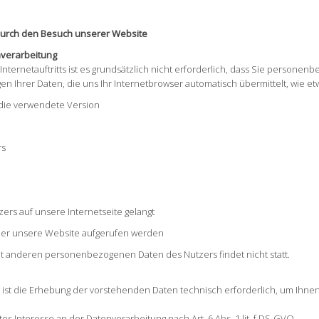
durch den Besuch unserer Website
nverarbeitung
Internetauftritts ist es grundsätzlich nicht erforderlich, dass Sie perso
en Ihrer Daten, die uns Ihr Internetbrowser automatisch übermittelt, wie et
die verwendete Version
rs
ers auf unsere Internetseite gelangt
ber unsere Website aufgerufen werden
 anderen personenbezogenen Daten des Nutzers findet nicht statt.
 ist die Erhebung der vorstehenden Daten technisch erforderlich, um Ihn
es Interesse an der Datenverarbeitung nach Art. 6 Abs. 1 lit. f DS-GVO.