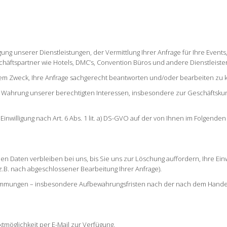
ung unserer Dienstleistungen, der Vermittlung Ihrer Anfrage für Ihre Events,
äftspartner wie Hotels, DMC’s, Convention Büros und andere Dienstleiste
em Zweck, Ihre Anfrage sachgerecht beantworten und/oder bearbeiten zu
ur Wahrung unserer berechtigten Interessen, insbesondere zur Geschäftsk
Einwilligung nach Art. 6 Abs. 1 lit. a) DS-GVO auf der von Ihnen im Folgenden
n Daten verbleiben bei uns, bis Sie uns zur Löschung auffordern, Ihre Ein
z.B. nach abgeschlossener Bearbeitung Ihrer Anfrage).
timmungen – insbesondere Aufbewahrungsfristen nach der nach dem Hande
tmöglichkeit per E-Mail zur Verfügung.