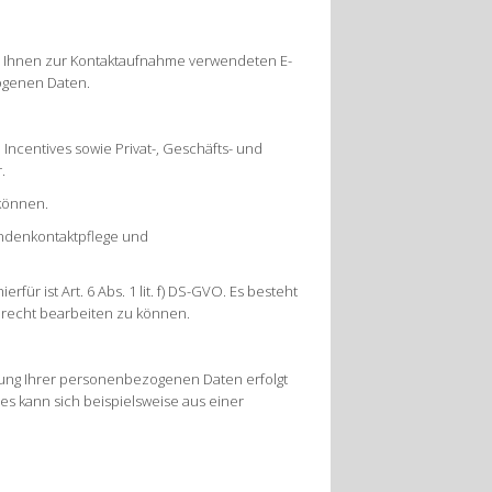
on Ihnen zur Kontaktaufnahme verwendeten E-
ogenen Daten.
 Incentives sowie Privat-, Geschäfts- und
r.
 können.
undenkontaktpflege und
r ist Art. 6 Abs. 1 lit. f) DS-GVO. Es besteht
erecht bearbeiten zu können.
hung Ihrer personenbezogenen Daten erfolgt
es kann sich beispielsweise aus einer