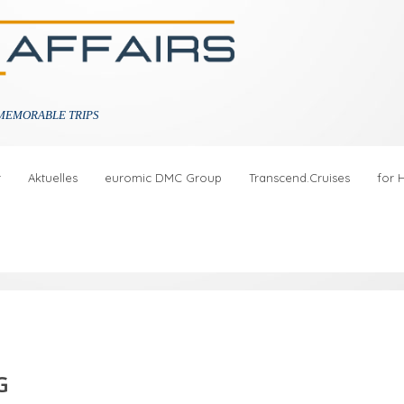
MEMORABLE TRIPS
r
Aktuelles
euromic DMC Group
Transcend.Cruises
for 
G