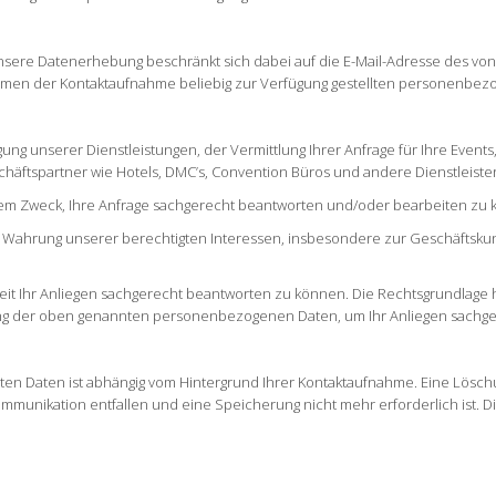
Unsere Datenerhebung beschränkt sich dabei auf die E-Mail-Adresse des v
ahmen der Kontaktaufnahme beliebig zur Verfügung gestellten personenbez
ung unserer Dienstleistungen, der Vermittlung Ihrer Anfrage für Ihre Events,
äftspartner wie Hotels, DMC’s, Convention Büros und andere Dienstleiste
em Zweck, Ihre Anfrage sachgerecht beantworten und/oder bearbeiten zu
ur Wahrung unserer berechtigten Interessen, insbesondere zur Geschäftsk
it Ihr Anliegen sachgerecht beantworten zu können. Die Rechtsgrundlage hierfü
tung der oben genannten personenbezogenen Daten, um Ihr Anliegen sachg
en Daten ist abhängig vom Hintergrund Ihrer Kontaktaufnahme. Eine Lösc
ommunikation entfallen und eine Speicherung nicht mehr erforderlich ist. Di