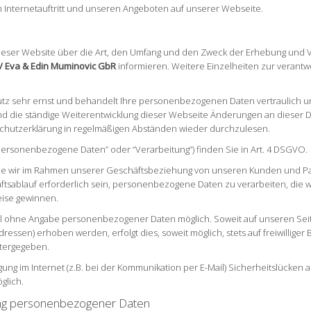
m Internetauftritt und unseren Angeboten auf unserer Webseite.
r dieser Website über die Art, den Umfang und den Zweck der Erhebung u
 / Eva & Edin Muminovic GbR
informieren. Weitere Einzelheiten zur verantw
tz sehr ernst und behandelt Ihre personenbezogenen Daten vertraulich u
und die ständige Weiterentwicklung dieser Webseite Änderungen an diese
schutzerklärung in regelmäßigen Abständen wieder durchzulesen.
“personenbezogene Daten” oder “Verarbeitung”) finden Sie in Art. 4 DSGVO.
e wir im Rahmen unserer Geschäftsbeziehung von unseren Kunden und Par
tsablauf erforderlich sein, personenbezogene Daten zu verarbeiten, die wir
eise gewinnen.
egel ohne Angabe personenbezogener Daten möglich. Soweit auf unseren S
dressen) erhoben werden, erfolgt dies, soweit möglich, stets auf freiwillige
itergegeben.
gung im Internet (z.B. bei der Kommunikation per E-Mail) Sicherheitslücken 
glich.
tung personenbezogener Daten