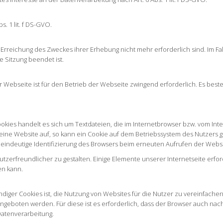
s. 1 lit. f DS-GVO.
 Erreichung des Zweckes ihrer Erhebung nicht mehr erforderlich sind. Im Fal
ge Sitzung beendet ist.
er Webseite ist für den Betrieb der Webseite zwingend erforderlich. Es best
okies handelt es sich um Textdateien, die im Internetbrowser bzw. vom I
eine Website auf, so kann ein Cookie auf dem Betriebssystem des Nutzers 
e eindeutige Identifizierung des Browsers beim erneuten Aufrufen der Websi
tzerfreundlicher zu gestalten. Einige Elemente unserer Internetseite erfo
en kann.
ger Cookies ist, die Nutzung von Websites für die Nutzer zu vereinfachen.
ngeboten werden. Für diese ist es erforderlich, dass der Browser auch na
 Datenverarbeitung.