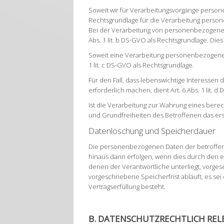
Soweit wir für Verarbeitungsvorgänge persone
Rechtsgrundlage für die Verarbeitung perso
Bei der Verarbeitung von personenbezogenen Da
Abs. 1 lit. b DS-GVO als Rechtsgrundlage. Die
Soweit eine Verarbeitung personenbezogener D
1 lit. c DS-GVO als Rechtsgrundlage.
Für den Fall, dass lebenswichtige Interesse
erforderlich machen, dient Art. 6 Abs. 1 lit. 
Ist die Verarbeitung zur Wahrung eines bere
und Grundfreiheiten des Betroffenen das erstg
Datenlöschung und Speicherdauer
Die personenbezogenen Daten der betroffene
hinaus dann erfolgen, wenn dies durch den 
denen der Verantwortliche unterliegt, vorg
vorgeschriebene Speicherfrist abläuft, es se
Vertragserfüllung besteht.
B. DATENSCHUTZRECHTLICH RE