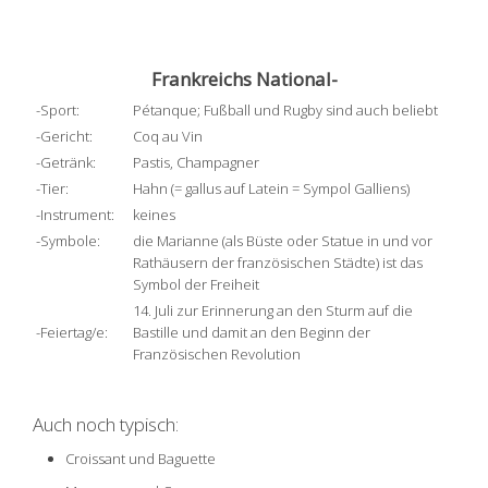
Frankreichs National-
-Sport:
Pétanque; Fußball und Rugby sind auch beliebt
-Gericht:
Coq au Vin
-Getränk:
Pastis, Champagner
-Tier:
Hahn (= gallus auf Latein = Sympol Galliens)
-Instrument:
keines
-Symbole:
die Marianne (als Büste oder Statue in und vor
Rathäusern der französischen Städte) ist das
Symbol der Freiheit
14. Juli zur Erinnerung an den Sturm auf die
-Feiertag/e:
Bastille und damit an den Beginn der
Französischen Revolution
Auch noch typisch:
Croissant und Baguette