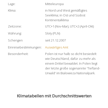
Lage:
Mitteleuropa
Klima:
in Nord und West gemäßigtes
Seeklima; in Ost und Südost
Kontinentalklima
Zeitzone:
UTC+1 (Nov-Mar), UTC+2 (April-Okt)
Währung:
Sloty (PLN)
Schengen
seit 21.12.2007
Einreisebestimmungen:
Auswärtiges Amt
Besonderheit:
Polen ist nur halb so dicht besiedelt
wie Deutschland, dafür zu mehr als
einem Drittel bewaldet. In Polen liegt
der letzte große sogenannte 'Tiefland-
Urwald' im Bialowieza Nationalpark.
Klimatabellen mit Durchschnittswerten