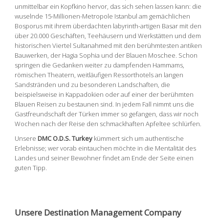
unmittelbar ein Kopfkino hervor, das sich sehen lassen kann: die
wuselnde 15-Millionen-Metropole Istanbul am gemächlichen
Bosporus mit ihrem überdachten labyrinth-artigen Basar mit den
über 20.000 Geschäften, Teehäusern und Werkstätten und dem
historischen Viertel Sultanahmed mit den berühmtesten antiken
Bauwerken, der Hagia Sophia und der Blauen Moschee. Schon
springen die Gedanken weiter zu dampfenden Hammams,
römischen Theatern, weitläufigen Ressorthotels an langen
Sandstränden und zu besonderen Landschaften, die
beispielsweise in Kappadokien oder auf einer der berühmten
Blauen Reisen zu bestaunen sind. In jedem Fall nimmt uns die
Gastfreundschaft der Türken immer so gefangen, dass wir noch
Wochen nach der Reise den schmackhaften Apfeltee schlürfen.
Unsere
DMC O.D.S. Turkey
kümmert sich um authentische
Erlebnisse; wer vorab eintauchen möchte in die Mentalität des
Landes und seiner Bewohner findet am Ende der Seite einen
guten Tipp.
Unsere Destination Management Company