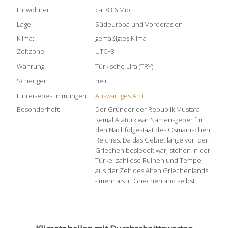
Einwohner:
ca. 83,6 Mio
Lage:
Südeuropa und Vorderasien
Klima:
gemäßigtes Klima
Zeitzone:
UTC+3
Währung:
Türkische Lira (TRY)
Schengen
nein
Einreisebestimmungen:
Auswärtiges Amt
Besonderheit:
Der Gründer der Republik Mustafa
Kemal Atatürk war Namensgeber für
den Nachfolgestaat des Osmanischen
Reiches. Da das Gebiet lange von den
Griechen besiedelt war, stehen in der
Türkei zahllose Ruinen und Tempel
aus der Zeit des Alten Griechenlands
- mehr als in Griechenland selbst.