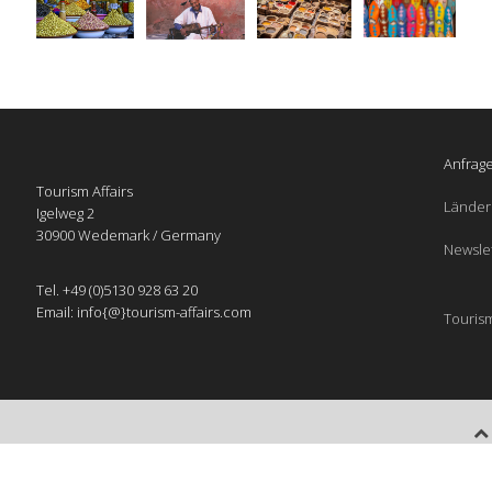
Anfrage
Tourism Affairs
Länder
Igelweg 2
30900 Wedemark / Germany
Newsle
Tel. +49 (0)5130 928 63 20
Email: info{@}tourism-affairs.com
Tourism