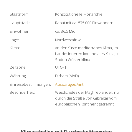
Staatsform:
Konstitutionelle Monarchie
Hauptstadt:
Rabat mit ca. 575.000 Einwohnern
Einwohner:
ca. 36,5 Mio
Lage:
Nordwestafrika
Klima:
an der Küste mediterranes Klima, im
Landesinneren kontinetales Klima, im
Süden Wüstenklima
Zeitzone:
UTC+1
Währung:
Dirham (MAD)
Einreisebestimmungen:
Auswärtiges Amt
Besonderheit:
Westlichstes der Maghrebländer; nur
durch die Straße von Gibraltar vom
europäischen Kontinent getrennt.
Klimatabellen mit Durchschnittswerten