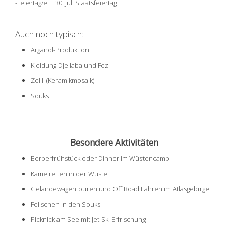
-Feiertag/e: 30. Juli Staatsfeiertag
Auch noch typisch:
Arganöl-Produktion
Kleidung Djellaba und Fez
Zellij (Keramikmosaik)
Souks
Besondere Aktivitäten
Berberfrühstück oder Dinner im Wüstencamp
Kamelreiten in der Wüste
Geländewagentouren und Off Road Fahren im Atlasgebirge
Feilschen in den Souks
Picknick am See mit Jet-Ski Erfrischung